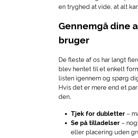
en tryghed at vide, at alt k
Gennemgå dine app
bruger
De fleste af os har langt fl
blev hentet til et enkelt fo
listen igennem og spørg dig
Hvis det er mere end et par 
den.
Tjek for dubletter
– må
Se på tilladelser
– nogl
eller placering uden g