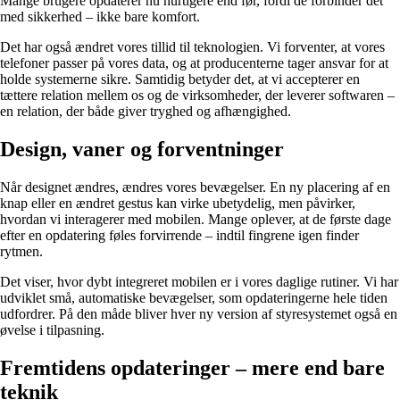
Mange brugere opdaterer nu hurtigere end før, fordi de forbinder det
med sikkerhed – ikke bare komfort.
Det har også ændret vores tillid til teknologien. Vi forventer, at vores
telefoner passer på vores data, og at producenterne tager ansvar for at
holde systemerne sikre. Samtidig betyder det, at vi accepterer en
tættere relation mellem os og de virksomheder, der leverer softwaren –
en relation, der både giver tryghed og afhængighed.
Design, vaner og forventninger
Når designet ændres, ændres vores bevægelser. En ny placering af en
knap eller en ændret gestus kan virke ubetydelig, men påvirker,
hvordan vi interagerer med mobilen. Mange oplever, at de første dage
efter en opdatering føles forvirrende – indtil fingrene igen finder
rytmen.
Det viser, hvor dybt integreret mobilen er i vores daglige rutiner. Vi har
udviklet små, automatiske bevægelser, som opdateringerne hele tiden
udfordrer. På den måde bliver hver ny version af styresystemet også en
øvelse i tilpasning.
Fremtidens opdateringer – mere end bare
teknik