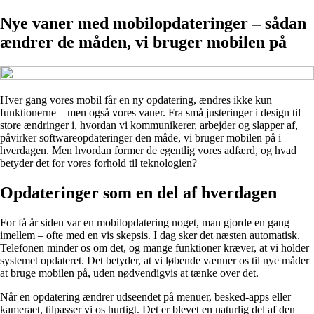
Nye vaner med mobilopdateringer – sådan
ændrer de måden, vi bruger mobilen på
Hver gang vores mobil får en ny opdatering, ændres ikke kun
funktionerne – men også vores vaner. Fra små justeringer i design til
store ændringer i, hvordan vi kommunikerer, arbejder og slapper af,
påvirker softwareopdateringer den måde, vi bruger mobilen på i
hverdagen. Men hvordan former de egentlig vores adfærd, og hvad
betyder det for vores forhold til teknologien?
Opdateringer som en del af hverdagen
For få år siden var en mobilopdatering noget, man gjorde en gang
imellem – ofte med en vis skepsis. I dag sker det næsten automatisk.
Telefonen minder os om det, og mange funktioner kræver, at vi holder
systemet opdateret. Det betyder, at vi løbende vænner os til nye måder
at bruge mobilen på, uden nødvendigvis at tænke over det.
Når en opdatering ændrer udseendet på menuer, besked-apps eller
kameraet, tilpasser vi os hurtigt. Det er blevet en naturlig del af den