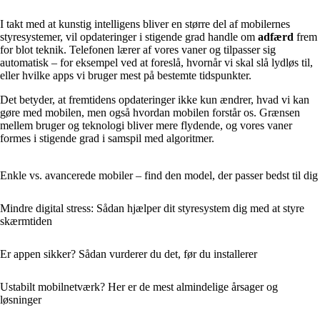
I takt med at kunstig intelligens bliver en større del af mobilernes
styresystemer, vil opdateringer i stigende grad handle om
adfærd
frem
for blot teknik. Telefonen lærer af vores vaner og tilpasser sig
automatisk – for eksempel ved at foreslå, hvornår vi skal slå lydløs til,
eller hvilke apps vi bruger mest på bestemte tidspunkter.
Det betyder, at fremtidens opdateringer ikke kun ændrer, hvad vi kan
gøre med mobilen, men også hvordan mobilen forstår os. Grænsen
mellem bruger og teknologi bliver mere flydende, og vores vaner
formes i stigende grad i samspil med algoritmer.
Enkle vs. avancerede mobiler – find den model, der passer bedst til dig
Mindre digital stress: Sådan hjælper dit styresystem dig med at styre
skærmtiden
Er appen sikker? Sådan vurderer du det, før du installerer
Ustabilt mobilnetværk? Her er de mest almindelige årsager og
løsninger