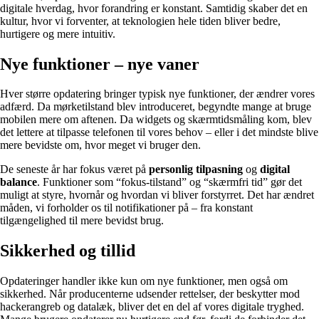
digitale hverdag, hvor forandring er konstant. Samtidig skaber det en
kultur, hvor vi forventer, at teknologien hele tiden bliver bedre,
hurtigere og mere intuitiv.
Nye funktioner – nye vaner
Hver større opdatering bringer typisk nye funktioner, der ændrer vores
adfærd. Da mørketilstand blev introduceret, begyndte mange at bruge
mobilen mere om aftenen. Da widgets og skærmtidsmåling kom, blev
det lettere at tilpasse telefonen til vores behov – eller i det mindste blive
mere bevidste om, hvor meget vi bruger den.
De seneste år har fokus været på
personlig tilpasning
og
digital
balance
. Funktioner som “fokus-tilstand” og “skærmfri tid” gør det
muligt at styre, hvornår og hvordan vi bliver forstyrret. Det har ændret
måden, vi forholder os til notifikationer på – fra konstant
tilgængelighed til mere bevidst brug.
Sikkerhed og tillid
Opdateringer handler ikke kun om nye funktioner, men også om
sikkerhed. Når producenterne udsender rettelser, der beskytter mod
hackerangreb og datalæk, bliver det en del af vores digitale tryghed.