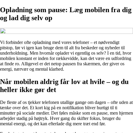
Opladning som pause: Læg mobilen fra dig
og lad dig selv op
Vi forbinder ofte opladning med vores telefoner – et nødvendigt
pitstop, før vi igen kan bruge dem til alt fra beskeder og nyheder til
underholdning. Men hvornår oplader vi egentlig os selv? I en tid, hvor
mobilen konstant er inden for rækkevidde, kan det være en udfordring
at finde ro. Alligevel er det netop pausen fra skærmen, der giver os
energi, nærvær og mental klarhed.
Når mobilen aldrig får lov at hvile – og du
heller ikke gør det
De fleste af os tjekker telefonen utallige gange om dagen – ofte uden at
tænke over det. Et kort kig på en notifikation bliver hurtigt til ti
minutter på sociale medier. Det føles måske som en pause, men hjernen
arbejder stadig på højtryk. Hver gang du skifter fokus, bruger du
mental energi, og det kan efterlade dig mere træt end før.