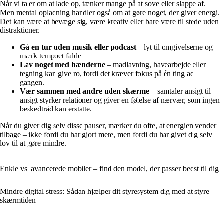
Når vi taler om at lade op, tænker mange på at sove eller slappe af.
Men mental opladning handler også om at gøre noget, der giver energi.
Det kan være at bevæge sig, være kreativ eller bare være til stede uden
distraktioner.
Gå en tur uden musik eller podcast
– lyt til omgivelserne og
mærk tempoet falde.
Lav noget med hænderne
– madlavning, havearbejde eller
tegning kan give ro, fordi det kræver fokus på én ting ad
gangen.
Vær sammen med andre uden skærme
– samtaler ansigt til
ansigt styrker relationer og giver en følelse af nærvær, som ingen
beskedtråd kan erstatte.
Når du giver dig selv disse pauser, mærker du ofte, at energien vender
tilbage – ikke fordi du har gjort mere, men fordi du har givet dig selv
lov til at gøre mindre.
Enkle vs. avancerede mobiler – find den model, der passer bedst til dig
Mindre digital stress: Sådan hjælper dit styresystem dig med at styre
skærmtiden