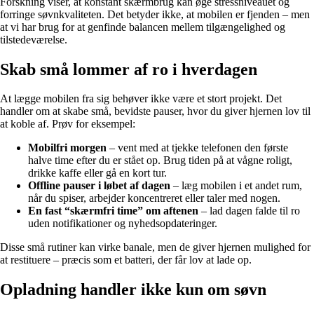
Forskning viser, at konstant skærmbrug kan øge stressniveauet og
forringe søvnkvaliteten. Det betyder ikke, at mobilen er fjenden – men
at vi har brug for at genfinde balancen mellem tilgængelighed og
tilstedeværelse.
Skab små lommer af ro i hverdagen
At lægge mobilen fra sig behøver ikke være et stort projekt. Det
handler om at skabe små, bevidste pauser, hvor du giver hjernen lov til
at koble af. Prøv for eksempel:
Mobilfri morgen
– vent med at tjekke telefonen den første
halve time efter du er stået op. Brug tiden på at vågne roligt,
drikke kaffe eller gå en kort tur.
Offline pauser i løbet af dagen
– læg mobilen i et andet rum,
når du spiser, arbejder koncentreret eller taler med nogen.
En fast “skærmfri time” om aftenen
– lad dagen falde til ro
uden notifikationer og nyhedsopdateringer.
Disse små rutiner kan virke banale, men de giver hjernen mulighed for
at restituere – præcis som et batteri, der får lov at lade op.
Opladning handler ikke kun om søvn