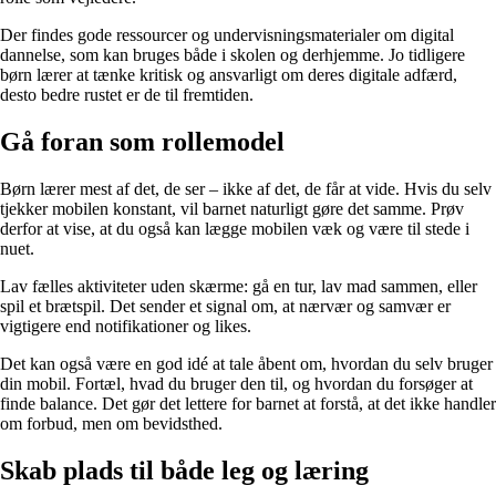
Der findes gode ressourcer og undervisningsmaterialer om digital
dannelse, som kan bruges både i skolen og derhjemme. Jo tidligere
børn lærer at tænke kritisk og ansvarligt om deres digitale adfærd,
desto bedre rustet er de til fremtiden.
Gå foran som rollemodel
Børn lærer mest af det, de ser – ikke af det, de får at vide. Hvis du selv
tjekker mobilen konstant, vil barnet naturligt gøre det samme. Prøv
derfor at vise, at du også kan lægge mobilen væk og være til stede i
nuet.
Lav fælles aktiviteter uden skærme: gå en tur, lav mad sammen, eller
spil et brætspil. Det sender et signal om, at nærvær og samvær er
vigtigere end notifikationer og likes.
Det kan også være en god idé at tale åbent om, hvordan du selv bruger
din mobil. Fortæl, hvad du bruger den til, og hvordan du forsøger at
finde balance. Det gør det lettere for barnet at forstå, at det ikke handler
om forbud, men om bevidsthed.
Skab plads til både leg og læring