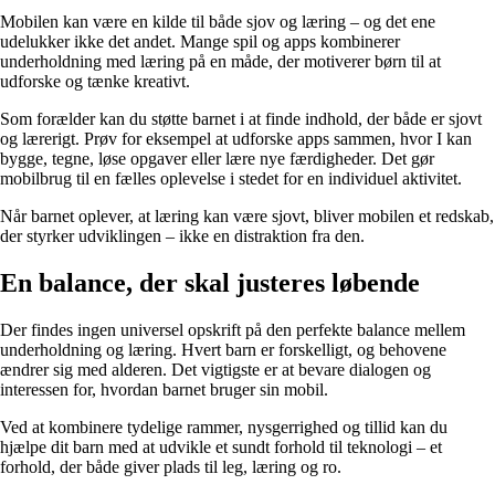
Mobilen kan være en kilde til både sjov og læring – og det ene
udelukker ikke det andet. Mange spil og apps kombinerer
underholdning med læring på en måde, der motiverer børn til at
udforske og tænke kreativt.
Som forælder kan du støtte barnet i at finde indhold, der både er sjovt
og lærerigt. Prøv for eksempel at udforske apps sammen, hvor I kan
bygge, tegne, løse opgaver eller lære nye færdigheder. Det gør
mobilbrug til en fælles oplevelse i stedet for en individuel aktivitet.
Når barnet oplever, at læring kan være sjovt, bliver mobilen et redskab,
der styrker udviklingen – ikke en distraktion fra den.
En balance, der skal justeres løbende
Der findes ingen universel opskrift på den perfekte balance mellem
underholdning og læring. Hvert barn er forskelligt, og behovene
ændrer sig med alderen. Det vigtigste er at bevare dialogen og
interessen for, hvordan barnet bruger sin mobil.
Ved at kombinere tydelige rammer, nysgerrighed og tillid kan du
hjælpe dit barn med at udvikle et sundt forhold til teknologi – et
forhold, der både giver plads til leg, læring og ro.