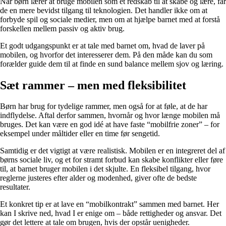
Når børn lærer at bruge mobilen som et redskab til at skabe og lære, får
de en mere bevidst tilgang til teknologien. Det handler ikke om at
forbyde spil og sociale medier, men om at hjælpe barnet med at forstå
forskellen mellem passiv og aktiv brug.
Et godt udgangspunkt er at tale med barnet om, hvad de laver på
mobilen, og hvorfor det interesserer dem. På den måde kan du som
forælder guide dem til at finde en sund balance mellem sjov og læring.
Sæt rammer – men med fleksibilitet
Børn har brug for tydelige rammer, men også for at føle, at de har
indflydelse. Aftal derfor sammen, hvornår og hvor længe mobilen må
bruges. Det kan være en god idé at have faste “mobilfrie zoner” – for
eksempel under måltider eller en time før sengetid.
Samtidig er det vigtigt at være realistisk. Mobilen er en integreret del af
børns sociale liv, og et for stramt forbud kan skabe konflikter eller føre
til, at barnet bruger mobilen i det skjulte. En fleksibel tilgang, hvor
reglerne justeres efter alder og modenhed, giver ofte de bedste
resultater.
Et konkret tip er at lave en “mobilkontrakt” sammen med barnet. Her
kan I skrive ned, hvad I er enige om – både rettigheder og ansvar. Det
gør det lettere at tale om brugen, hvis der opstår uenigheder.