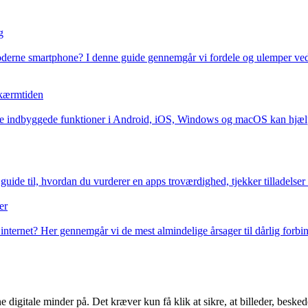
g
moderne smartphone? I denne guide gennemgår vi fordele og ulemper ved
 skærmtiden
e indbyggede funktioner i Android, iOS, Windows og macOS kan hjælpe 
uide til, hvordan du vurderer en apps troværdighed, tjekker tilladelser o
er
ternet? Her gennemgår vi de mest almindelige årsager til dårlig forbinde
igitale minder på. Det kræver kun få klik at sikre, at billeder, beskeder