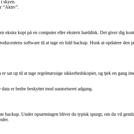
 i skyen.
er “Aktiv”.
n ekstra kopi på en computer eller ekstern harddisk. Det giver dig kont
producentens software til at tage en fuld backup. Husk at opdatere den
 er sat op til at tage regelmæssige sikkerhedskopier, og tjek en gang im
e data er bedre beskyttet mod uautoriseret adgang.
te backup. Under opsætningen bliver du typisk spurgt, om du vil genda
nder.