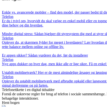
Enkle vs. avancerede mobiler – find den model, der passer bedst til di
Telefon
Er du i tvivl om, hvorvidt du skal vælge en enkel mobil eller en top
dine behov og din hverdag.
Mindre digital stress: Sådan hjælper dit styresystem dig med at styre
Telefon
Oplever du, at skærmen fylder for meget i hverdagen? Lær hvordan d
rette balance mellem online og offline liv.
Er appen sikker? Sådan vurderer du det, før du installerer
Telefon
Nye apps dukker op hver dag, men ikke alle er lige sikre. Få en enkel g
Ustabilt mobilnetværk? Her er de mest almindelige årsager og løsning
Telefon
Oplever du ustabilt mobilnetværk med afbrudte opkald eller langsomt in
signal derhjemme og på farten.
Telefonetikette i en digital tidsalder
Forstå de uskrevne regler for brug af telefon i sociale sammenhænge. E
behagelige interaktioner.
Hent bogen