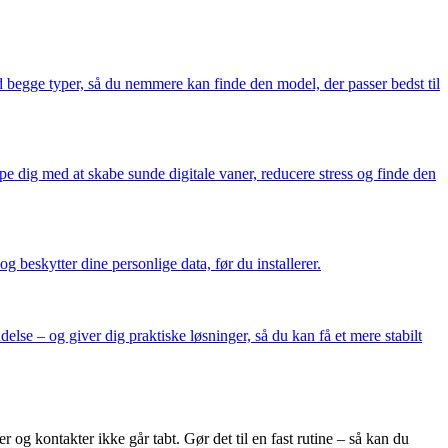
 begge typer, så du nemmere kan finde den model, der passer bedst til
dig med at skabe sunde digitale vaner, reducere stress og finde den
g beskytter dine personlige data, før du installerer.
lse – og giver dig praktiske løsninger, så du kan få et mere stabilt
 og kontakter ikke går tabt. Gør det til en fast rutine – så kan du