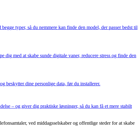
 begge typer, så du nemmere kan finde den model, der passer bedst til
dig med at skabe sunde digitale vaner, reducere stress og finde den
g beskytter dine personlige data, før du installerer.
lse – og giver dig praktiske løsninger, så du kan få et mere stabilt
lefonsamtaler, ved middagsselskaber og offentlige steder for at skabe