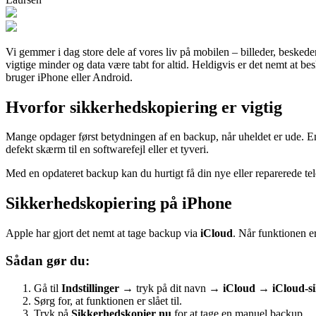
Vi gemmer i dag store dele af vores liv på mobilen – billeder, beskede
vigtige minder og data være tabt for altid. Heldigvis er det nemt at b
bruger iPhone eller Android.
Hvorfor sikkerhedskopiering er vigtig
Mange opdager først betydningen af en backup, når uheldet er ude. En s
defekt skærm til en softwarefejl eller et tyveri.
Med en opdateret backup kan du hurtigt få din nye eller reparerede telef
Sikkerhedskopiering på iPhone
Apple har gjort det nemt at tage backup via
iCloud
. Når funktionen er
Sådan gør du:
Gå til
Indstillinger
→ tryk på dit navn →
iCloud
→
iCloud-s
Sørg for, at funktionen er slået til.
Tryk på
Sikkerhedskopier nu
for at tage en manuel backup.