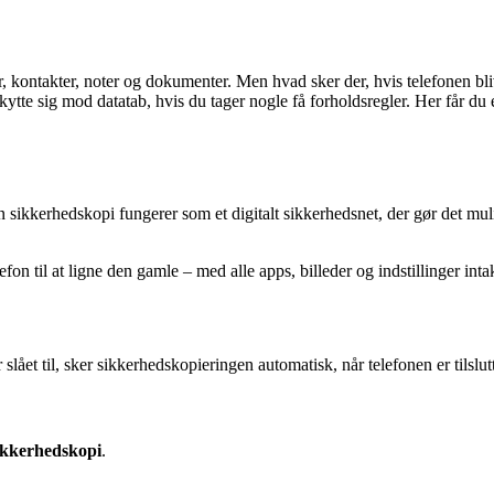
r, kontakter, noter og dokumenter. Men hvad sker der, hvis telefonen bli
eskytte sig mod datatab, hvis du tager nogle få forholdsregler. Her får d
ikkerhedskopi fungerer som et digitalt sikkerhedsnet, der gør det mulig
on til at ligne den gamle – med alle apps, billeder og indstillinger intak
 slået til, sker sikkerhedskopieringen automatisk, når telefonen er tilslu
ikkerhedskopi
.