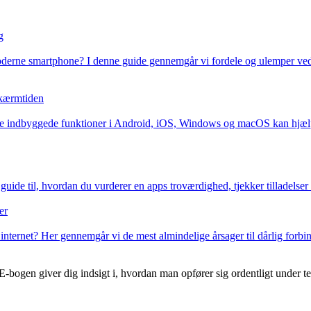
g
moderne smartphone? I denne guide gennemgår vi fordele og ulemper ved
 skærmtiden
e indbyggede funktioner i Android, iOS, Windows og macOS kan hjælpe 
uide til, hvordan du vurderer en apps troværdighed, tjekker tilladelser o
er
ternet? Her gennemgår vi de mest almindelige årsager til dårlig forbinde
-bogen giver dig indsigt i, hvordan man opfører sig ordentligt under te