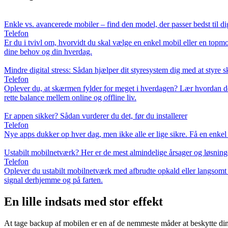
Enkle vs. avancerede mobiler – find den model, der passer bedst til di
Telefon
Er du i tvivl om, hvorvidt du skal vælge en enkel mobil eller en top
dine behov og din hverdag.
Mindre digital stress: Sådan hjælper dit styresystem dig med at styre
Telefon
Oplever du, at skærmen fylder for meget i hverdagen? Lær hvordan d
rette balance mellem online og offline liv.
Er appen sikker? Sådan vurderer du det, før du installerer
Telefon
Nye apps dukker op hver dag, men ikke alle er lige sikre. Få en enkel g
Ustabilt mobilnetværk? Her er de mest almindelige årsager og løsning
Telefon
Oplever du ustabilt mobilnetværk med afbrudte opkald eller langsomt in
signal derhjemme og på farten.
En lille indsats med stor effekt
At tage backup af mobilen er en af de nemmeste måder at beskytte dine d